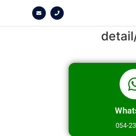
detai
What
054-2