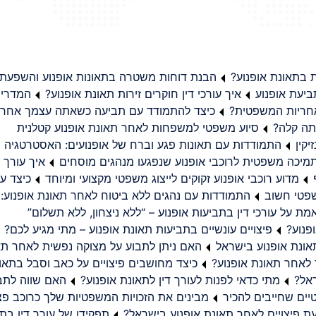
בתאונת אופנוע?
הבנת דוחות משטרה בתאונות אופנוע והשפעת
יעת אופנוע
איך עורכי דין חוקרים זירות תאונת אופנוע?
המדריך
באחריות המשפטית?
כיצד להתמודד עם תביעה כשאתה עצמך אחראי
תה קלה?
סיוע משפטי למשפחות לאחר תאונת אופנוע קטלנית
קין
התמודדות עם תאונות פגע וברח של אופנועים: האסטרטגיה
מיכה משפטית לרוכבי אופנוע שנפגעו מנהגים מוסחים
איך עורך ד
מדוע רוכבי אופנוע זקוקים לייצוג משפטי מקצועי ומיוחד
כיצד עו
שפטי חשוב
התמודדות עם נהגים ללא ביטוח לאחר תאונת אופנוע:
ת על עורכי דין בתביעות אופנוע – “ללא ניצחון, ללא תשלום”
פנוע?
פיצויים עונשיים בתביעות תאונת אופנוע – מתי מגיע לכם?
ונת אופנוע בישראל
האם ניתן לתבוע על מצוקה נפשית לאחר תא
 לאחר תאונת אופנוע?
כיצד מחושבים פיצויים על כאב וסבל בתאו
ראל?
מתי כדאי לפנות לעורך דין לתאונת אופנוע?
האם שווה לתבו
יים שחייבים להכיר
מבינים את הזכויות המשפטיות שלך כרוכב פצ
תפקידו של עורך דין בתב