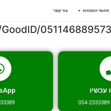
תחומי התמחות
צור קשר
l/GoodID/05114688957
עכשיו
sApp
333389
054-2333389