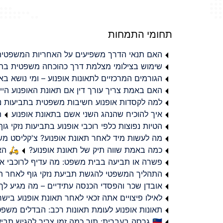
תחומי התמחות
האם תנאי הדרך משפיעים על האחריות המשפטית 
שימוש בצילומי מצלמת דרך כהוכחה משפטית בתב
הגורמים המרכזיים לתאונות אופנוע – ומי נושא 
האם באמת צריך עורך דין אם תאונת האופנוע היי
למה לקסדות אופנוע חשיבות משפטית בתביעות נזי
איך להוכיח שהנהג השני אשם בתאונת אופנוע
ת
הטיות נפוצות כלפי רוכבי אופנוע בתביעות נזקי גוף
מה לעשות מיד לאחר תאונת אופנוע? צ'קליסט מ
כמה באמת שווה תיק של תאונת אופנוע?
🛵 האמ
פשרה או תביעה בבית משפט: מה עדיף לרוכבי או
התהליך המשפטי להגשת תביעת נזקי גוף לאחר תא
אובדן שכר והפסדי הכנסה עתידיים – מה מגיע לך
לאילו פיצויים אתה זכאי לאחר תאונת אופנוע ביש
תאונות אופנוע לעומת תאונות רכב: הבדלים משפט
🇮🇱 גרסה בעברית: תוך כמה זמן צריך להגיש תביעת פיצויים לאחר תאונת אופנוע בישראל?