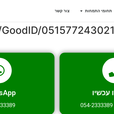
תחומי התמחות
צור קשר
l/GoodID/05157724302
עכשיו
sApp
333389
054-2333389