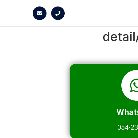
detai
What
054-2