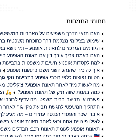
תחומי התמחות
האם תנאי הדרך משפיעים על האחריות המשפטית 
שימוש בצילומי מצלמת דרך כהוכחה משפטית בתב
הגורמים המרכזיים לתאונות אופנוע – ומי נושא 
האם באמת צריך עורך דין אם תאונת האופנוע היי
למה לקסדות אופנוע חשיבות משפטית בתביעות נזי
איך להוכיח שהנהג השני אשם בתאונת אופנוע
ת
הטיות נפוצות כלפי רוכבי אופנוע בתביעות נזקי גוף
מה לעשות מיד לאחר תאונת אופנוע? צ'קליסט מ
כמה באמת שווה תיק של תאונת אופנוע?
🛵 האמ
פשרה או תביעה בבית משפט: מה עדיף לרוכבי או
התהליך המשפטי להגשת תביעת נזקי גוף לאחר תא
אובדן שכר והפסדי הכנסה עתידיים – מה מגיע לך
לאילו פיצויים אתה זכאי לאחר תאונת אופנוע ביש
תאונות אופנוע לעומת תאונות רכב: הבדלים משפט
🇮🇱 גרסה בעברית: תוך כמה זמן צריך להגיש תביעת פיצויים לאחר תאונת אופנוע בישראל?