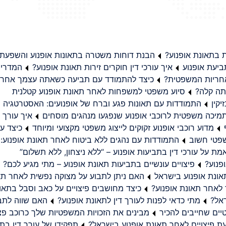
בתאונת אופנוע?
הבנת דוחות משטרה בתאונות אופנוע והשפעת
יעת אופנוע
איך עורכי דין חוקרים זירות תאונת אופנוע?
המדריך
באחריות המשפטית?
כיצד להתמודד עם תביעה כשאתה עצמך אחראי
תה קלה?
סיוע משפטי למשפחות לאחר תאונת אופנוע קטלנית
קין
התמודדות עם תאונות פגע וברח של אופנועים: האסטרטגיה
מיכה משפטית לרוכבי אופנוע שנפגעו מנהגים מוסחים
איך עורך ד
מדוע רוכבי אופנוע זקוקים לייצוג משפטי מקצועי ומיוחד
כיצד עו
שפטי חשוב
התמודדות עם נהגים ללא ביטוח לאחר תאונת אופנוע:
ת על עורכי דין בתביעות אופנוע – “ללא ניצחון, ללא תשלום”
פנוע?
פיצויים עונשיים בתביעות תאונת אופנוע – מתי מגיע לכם?
ונת אופנוע בישראל
האם ניתן לתבוע על מצוקה נפשית לאחר תא
 לאחר תאונת אופנוע?
כיצד מחושבים פיצויים על כאב וסבל בתאו
ראל?
מתי כדאי לפנות לעורך דין לתאונת אופנוע?
האם שווה לתבו
יים שחייבים להכיר
מבינים את הזכויות המשפטיות שלך כרוכב פצ
תפקידו של עורך דין בתב