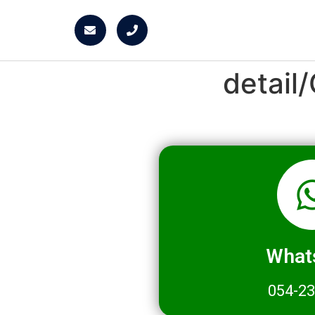
detai
What
054-2