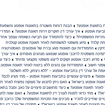
בתאונת אופנוע?
הבנת דוחות משטרה בתאונות אופנוע והשפעת
יעת אופנוע
איך עורכי דין חוקרים זירות תאונת אופנוע?
המדריך
באחריות המשפטית?
כיצד להתמודד עם תביעה כשאתה עצמך אחראי
תה קלה?
סיוע משפטי למשפחות לאחר תאונת אופנוע קטלנית
קין
התמודדות עם תאונות פגע וברח של אופנועים: האסטרטגיה
מיכה משפטית לרוכבי אופנוע שנפגעו מנהגים מוסחים
איך עורך ד
מדוע רוכבי אופנוע זקוקים לייצוג משפטי מקצועי ומיוחד
כיצד עו
שפטי חשוב
התמודדות עם נהגים ללא ביטוח לאחר תאונת אופנוע:
ת על עורכי דין בתביעות אופנוע – “ללא ניצחון, ללא תשלום”
פנוע?
פיצויים עונשיים בתביעות תאונת אופנוע – מתי מגיע לכם?
ונת אופנוע בישראל
האם ניתן לתבוע על מצוקה נפשית לאחר תא
 לאחר תאונת אופנוע?
כיצד מחושבים פיצויים על כאב וסבל בתאו
ראל?
מתי כדאי לפנות לעורך דין לתאונת אופנוע?
האם שווה לתבו
יים שחייבים להכיר
מבינים את הזכויות המשפטיות שלך כרוכב פצ
תפקידו של עורך דין בתב