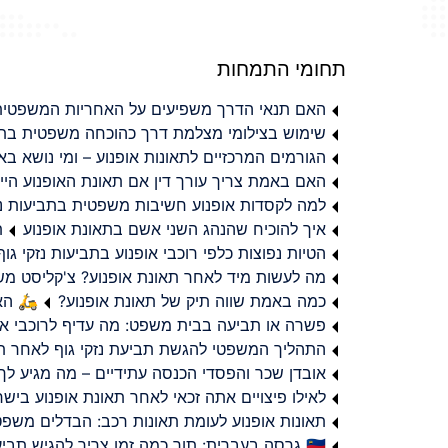
תחומי התמחות
האם תנאי הדרך משפיעים על האחריות המשפטית 
שימוש בצילומי מצלמת דרך כהוכחה משפטית בתב
הגורמים המרכזיים לתאונות אופנוע – ומי נושא 
האם באמת צריך עורך דין אם תאונת האופנוע היי
למה לקסדות אופנוע חשיבות משפטית בתביעות נזי
איך להוכיח שהנהג השני אשם בתאונת אופנוע
ת
הטיות נפוצות כלפי רוכבי אופנוע בתביעות נזקי גוף
מה לעשות מיד לאחר תאונת אופנוע? צ'קליסט מ
כמה באמת שווה תיק של תאונת אופנוע?
🛵 האמ
פשרה או תביעה בבית משפט: מה עדיף לרוכבי או
התהליך המשפטי להגשת תביעת נזקי גוף לאחר תא
אובדן שכר והפסדי הכנסה עתידיים – מה מגיע לך
לאילו פיצויים אתה זכאי לאחר תאונת אופנוע ביש
תאונות אופנוע לעומת תאונות רכב: הבדלים משפט
🇮🇱 גרסה בעברית: תוך כמה זמן צריך להגיש תביעת פיצויים לאחר תאונת אופנוע בישראל?