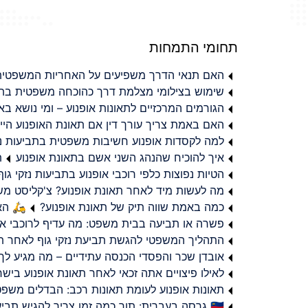
תחומי התמחות
האם תנאי הדרך משפיעים על האחריות המשפטית 
שימוש בצילומי מצלמת דרך כהוכחה משפטית בתב
הגורמים המרכזיים לתאונות אופנוע – ומי נושא 
האם באמת צריך עורך דין אם תאונת האופנוע היי
למה לקסדות אופנוע חשיבות משפטית בתביעות נזי
איך להוכיח שהנהג השני אשם בתאונת אופנוע
ת
הטיות נפוצות כלפי רוכבי אופנוע בתביעות נזקי גוף
מה לעשות מיד לאחר תאונת אופנוע? צ'קליסט מ
כמה באמת שווה תיק של תאונת אופנוע?
🛵 האמ
פשרה או תביעה בבית משפט: מה עדיף לרוכבי או
התהליך המשפטי להגשת תביעת נזקי גוף לאחר תא
אובדן שכר והפסדי הכנסה עתידיים – מה מגיע לך
לאילו פיצויים אתה זכאי לאחר תאונת אופנוע ביש
תאונות אופנוע לעומת תאונות רכב: הבדלים משפט
🇮🇱 גרסה בעברית: תוך כמה זמן צריך להגיש תביעת פיצויים לאחר תאונת אופנוע בישראל?