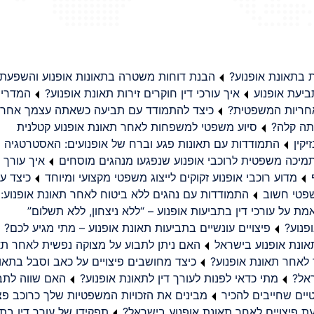
בתאונת אופנוע?
הבנת דוחות משטרה בתאונות אופנוע והשפעת
יעת אופנוע
איך עורכי דין חוקרים זירות תאונת אופנוע?
המדריך
באחריות המשפטית?
כיצד להתמודד עם תביעה כשאתה עצמך אחראי
תה קלה?
סיוע משפטי למשפחות לאחר תאונת אופנוע קטלנית
קין
התמודדות עם תאונות פגע וברח של אופנועים: האסטרטגיה
מיכה משפטית לרוכבי אופנוע שנפגעו מנהגים מוסחים
איך עורך ד
מדוע רוכבי אופנוע זקוקים לייצוג משפטי מקצועי ומיוחד
כיצד עו
שפטי חשוב
התמודדות עם נהגים ללא ביטוח לאחר תאונת אופנוע:
ת על עורכי דין בתביעות אופנוע – “ללא ניצחון, ללא תשלום”
פנוע?
פיצויים עונשיים בתביעות תאונת אופנוע – מתי מגיע לכם?
ונת אופנוע בישראל
האם ניתן לתבוע על מצוקה נפשית לאחר תא
 לאחר תאונת אופנוע?
כיצד מחושבים פיצויים על כאב וסבל בתאו
ראל?
מתי כדאי לפנות לעורך דין לתאונת אופנוע?
האם שווה לתבו
יים שחייבים להכיר
מבינים את הזכויות המשפטיות שלך כרוכב פצ
תפקידו של עורך דין בתב