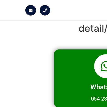
detai
What
054-2