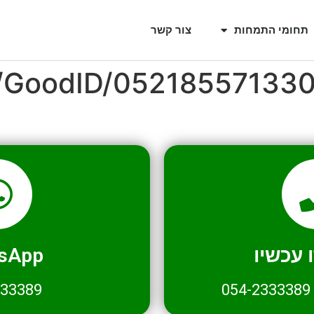
תחומי התמחות
צור קשר
l/GoodID/05218557133
עכשיו
sApp
333389
054-2333389