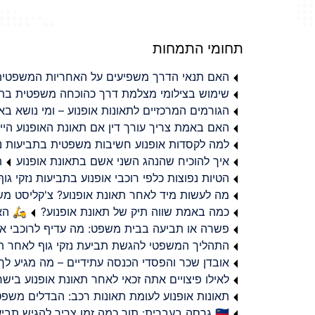
תחומי התמחות
האם תנאי הדרך משפיעים על האחריות המשפטית 
שימוש בצילומי מצלמת דרך כהוכחה משפטית בתב
הגורמים המרכזיים לתאונות אופנוע – ומי נושא 
האם באמת צריך עורך דין אם תאונת האופנוע היי
למה לקסדות אופנוע חשיבות משפטית בתביעות נזי
איך להוכיח שהנהג השני אשם בתאונת אופנוע
ת
הטיות נפוצות כלפי רוכבי אופנוע בתביעות נזקי גוף
מה לעשות מיד לאחר תאונת אופנוע? צ'קליסט מ
כמה באמת שווה תיק של תאונת אופנוע?
🛵 האמ
פשרה או תביעה בבית משפט: מה עדיף לרוכבי או
התהליך המשפטי להגשת תביעת נזקי גוף לאחר תא
אובדן שכר והפסדי הכנסה עתידיים – מה מגיע לך
לאילו פיצויים אתה זכאי לאחר תאונת אופנוע ביש
תאונות אופנוע לעומת תאונות רכב: הבדלים משפט
🇮🇱 גרסה בעברית: תוך כמה זמן צריך להגיש תביעת פיצויים לאחר תאונת אופנוע בישראל?