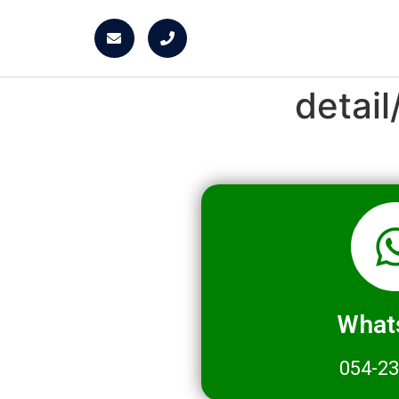
detai
What
054-2