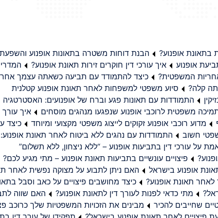
בתאונת אופנוע?
הבנת דוחות משטרה בתאונות אופנוע והשפעת
יעת אופנוע
איך עורכי דין חוקרים זירות תאונת אופנוע?
המדריך
באחריות המשפטית?
כיצד להתמודד עם תביעה כשאתה עצמך אחראי
תה קלה?
סיוע משפטי למשפחות לאחר תאונת אופנוע קטלנית
קין
התמודדות עם תאונות פגע וברח של אופנועים: האסטרטגיה
מיכה משפטית לרוכבי אופנוע שנפגעו מנהגים מוסחים
איך עורך ד
מדוע רוכבי אופנוע זקוקים לייצוג משפטי מקצועי ומיוחד
כיצד עו
שפטי חשוב
התמודדות עם נהגים ללא ביטוח לאחר תאונת אופנוע:
ת על עורכי דין בתביעות אופנוע – “ללא ניצחון, ללא תשלום”
פנוע?
פיצויים עונשיים בתביעות תאונת אופנוע – מתי מגיע לכם?
ונת אופנוע בישראל
האם ניתן לתבוע על מצוקה נפשית לאחר תא
 לאחר תאונת אופנוע?
כיצד מחושבים פיצויים על כאב וסבל בתאו
ראל?
מתי כדאי לפנות לעורך דין לתאונת אופנוע?
האם שווה לתבו
יים שחייבים להכיר
מבינים את הזכויות המשפטיות שלך כרוכב פצ
תפקידו של עורך דין בתב