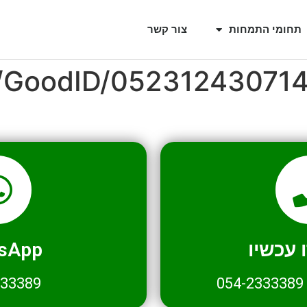
תחומי התמחות
צור קשר
l/GoodID/05231243071
עכשיו
sApp
333389
054-2333389