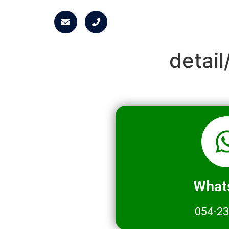
detai
What
054-2