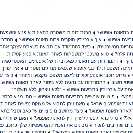
בתאונת אופנוע?
הבנת דוחות משטרה בתאונות אופנוע והשפעת
יעת אופנוע
איך עורכי דין חוקרים זירות תאונת אופנוע?
המדריך
באחריות המשפטית?
כיצד להתמודד עם תביעה כשאתה עצמך אחראי
תה קלה?
סיוע משפטי למשפחות לאחר תאונת אופנוע קטלנית
קין
התמודדות עם תאונות פגע וברח של אופנועים: האסטרטגיה
מיכה משפטית לרוכבי אופנוע שנפגעו מנהגים מוסחים
איך עורך ד
מדוע רוכבי אופנוע זקוקים לייצוג משפטי מקצועי ומיוחד
כיצד עו
שפטי חשוב
התמודדות עם נהגים ללא ביטוח לאחר תאונת אופנוע:
ת על עורכי דין בתביעות אופנוע – “ללא ניצחון, ללא תשלום”
פנוע?
פיצויים עונשיים בתביעות תאונת אופנוע – מתי מגיע לכם?
ונת אופנוע בישראל
האם ניתן לתבוע על מצוקה נפשית לאחר תא
 לאחר תאונת אופנוע?
כיצד מחושבים פיצויים על כאב וסבל בתאו
ראל?
מתי כדאי לפנות לעורך דין לתאונת אופנוע?
האם שווה לתבו
יים שחייבים להכיר
מבינים את הזכויות המשפטיות שלך כרוכב פצ
תפקידו של עורך דין בתב