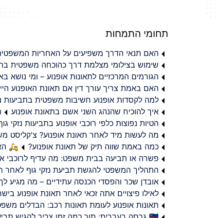
תחומי התמחות
האם תנאי הדרך משפיעים על האחריות המשפטית 
שימוש בצילומי מצלמת דרך כהוכחה משפטית בתב
הגורמים המרכזיים לתאונות אופנוע – ומי נושא 
האם באמת צריך עורך דין אם תאונת האופנוע היי
למה לקסדות אופנוע חשיבות משפטית בתביעות נזי
איך להוכיח שהנהג השני אשם בתאונת אופנוע
ת
הטיות נפוצות כלפי רוכבי אופנוע בתביעות נזקי גוף
מה לעשות מיד לאחר תאונת אופנוע? צ'קליסט מ
כמה באמת שווה תיק של תאונת אופנוע?
🛵 האמ
פשרה או תביעה בבית משפט: מה עדיף לרוכבי או
התהליך המשפטי להגשת תביעת נזקי גוף לאחר תא
אובדן שכר והפסדי הכנסה עתידיים – מה מגיע לך
לאילו פיצויים אתה זכאי לאחר תאונת אופנוע ביש
תאונות אופנוע לעומת תאונות רכב: הבדלים משפט
🇮🇱 גרסה בעברית: תוך כמה זמן צריך להגיש תביעת פיצויים לאחר תאונת אופנוע בישראל?