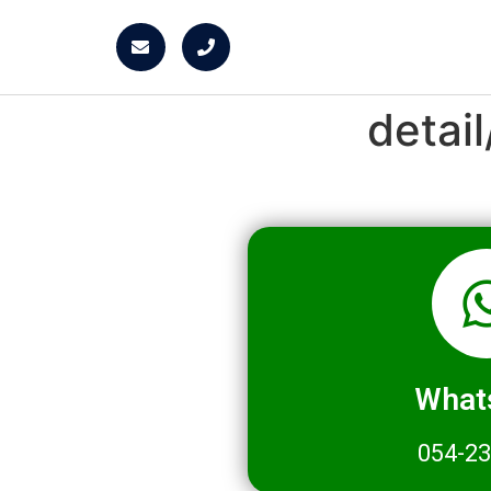
detai
What
054-2