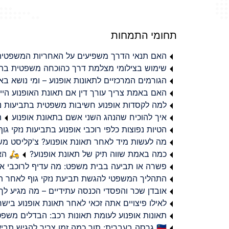
תחומי התמחות
האם תנאי הדרך משפיעים על האחריות המשפטית 
שימוש בצילומי מצלמת דרך כהוכחה משפטית בתב
הגורמים המרכזיים לתאונות אופנוע – ומי נושא 
האם באמת צריך עורך דין אם תאונת האופנוע היי
למה לקסדות אופנוע חשיבות משפטית בתביעות נזי
איך להוכיח שהנהג השני אשם בתאונת אופנוע
ת
הטיות נפוצות כלפי רוכבי אופנוע בתביעות נזקי גוף
מה לעשות מיד לאחר תאונת אופנוע? צ'קליסט מ
כמה באמת שווה תיק של תאונת אופנוע?
🛵 האמ
פשרה או תביעה בבית משפט: מה עדיף לרוכבי או
התהליך המשפטי להגשת תביעת נזקי גוף לאחר תא
אובדן שכר והפסדי הכנסה עתידיים – מה מגיע לך
לאילו פיצויים אתה זכאי לאחר תאונת אופנוע ביש
תאונות אופנוע לעומת תאונות רכב: הבדלים משפט
🇮🇱 גרסה בעברית: תוך כמה זמן צריך להגיש תביעת פיצויים לאחר תאונת אופנוע בישראל?