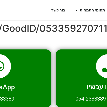
תחומי התמחות
צור קשר
l/GoodID/05335927071
עכשיו
sApp
333389
054-2333389