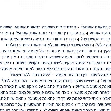
בתאונת אופנוע?
הבנת דוחות משטרה בתאונות אופנוע והשפעת
יעת אופנוע
איך עורכי דין חוקרים זירות תאונת אופנוע?
המדריך
באחריות המשפטית?
כיצד להתמודד עם תביעה כשאתה עצמך אחראי
תה קלה?
סיוע משפטי למשפחות לאחר תאונת אופנוע קטלנית
קין
התמודדות עם תאונות פגע וברח של אופנועים: האסטרטגיה
מיכה משפטית לרוכבי אופנוע שנפגעו מנהגים מוסחים
איך עורך ד
מדוע רוכבי אופנוע זקוקים לייצוג משפטי מקצועי ומיוחד
כיצד עו
שפטי חשוב
התמודדות עם נהגים ללא ביטוח לאחר תאונת אופנוע:
ת על עורכי דין בתביעות אופנוע – “ללא ניצחון, ללא תשלום”
פנוע?
פיצויים עונשיים בתביעות תאונת אופנוע – מתי מגיע לכם?
ונת אופנוע בישראל
האם ניתן לתבוע על מצוקה נפשית לאחר תא
 לאחר תאונת אופנוע?
כיצד מחושבים פיצויים על כאב וסבל בתאו
ראל?
מתי כדאי לפנות לעורך דין לתאונת אופנוע?
האם שווה לתבו
יים שחייבים להכיר
מבינים את הזכויות המשפטיות שלך כרוכב פצ
תפקידו של עורך דין בתב