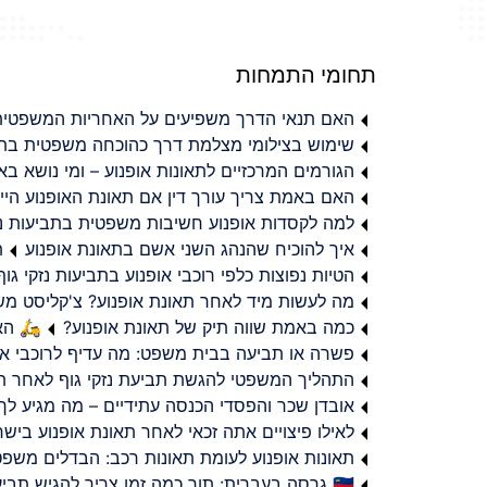
תחומי התמחות
האם תנאי הדרך משפיעים על האחריות המשפטית 
שימוש בצילומי מצלמת דרך כהוכחה משפטית בתב
הגורמים המרכזיים לתאונות אופנוע – ומי נושא 
האם באמת צריך עורך דין אם תאונת האופנוע היי
למה לקסדות אופנוע חשיבות משפטית בתביעות נזי
איך להוכיח שהנהג השני אשם בתאונת אופנוע
ת
הטיות נפוצות כלפי רוכבי אופנוע בתביעות נזקי גוף
מה לעשות מיד לאחר תאונת אופנוע? צ'קליסט מ
כמה באמת שווה תיק של תאונת אופנוע?
🛵 האמ
פשרה או תביעה בבית משפט: מה עדיף לרוכבי או
התהליך המשפטי להגשת תביעת נזקי גוף לאחר תא
אובדן שכר והפסדי הכנסה עתידיים – מה מגיע לך
לאילו פיצויים אתה זכאי לאחר תאונת אופנוע ביש
תאונות אופנוע לעומת תאונות רכב: הבדלים משפט
🇮🇱 גרסה בעברית: תוך כמה זמן צריך להגיש תביעת פיצויים לאחר תאונת אופנוע בישראל?