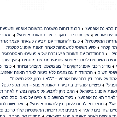
בתאונת אופנוע?
הבנת דוחות משטרה בתאונות אופנוע והשפעת
יעת אופנוע
איך עורכי דין חוקרים זירות תאונת אופנוע?
המדריך
באחריות המשפטית?
כיצד להתמודד עם תביעה כשאתה עצמך אחראי
תה קלה?
סיוע משפטי למשפחות לאחר תאונת אופנוע קטלנית
קין
התמודדות עם תאונות פגע וברח של אופנועים: האסטרטגיה
מיכה משפטית לרוכבי אופנוע שנפגעו מנהגים מוסחים
איך עורך ד
מדוע רוכבי אופנוע זקוקים לייצוג משפטי מקצועי ומיוחד
כיצד עו
שפטי חשוב
התמודדות עם נהגים ללא ביטוח לאחר תאונת אופנוע:
ת על עורכי דין בתביעות אופנוע – “ללא ניצחון, ללא תשלום”
פנוע?
פיצויים עונשיים בתביעות תאונת אופנוע – מתי מגיע לכם?
ונת אופנוע בישראל
האם ניתן לתבוע על מצוקה נפשית לאחר תא
 לאחר תאונת אופנוע?
כיצד מחושבים פיצויים על כאב וסבל בתאו
ראל?
מתי כדאי לפנות לעורך דין לתאונת אופנוע?
האם שווה לתבו
יים שחייבים להכיר
מבינים את הזכויות המשפטיות שלך כרוכב פצ
תפקידו של עורך דין בתב