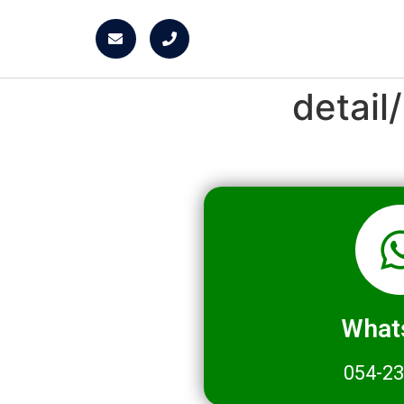
detai
What
054-2