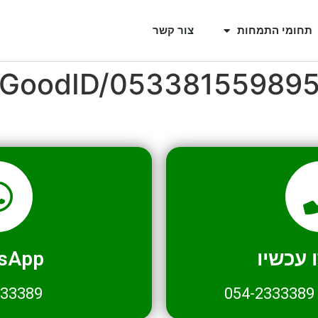
תחומי התמחות
צור קשר
l/GoodID/05338155989
עכשיו
sApp
333389
054-2333389