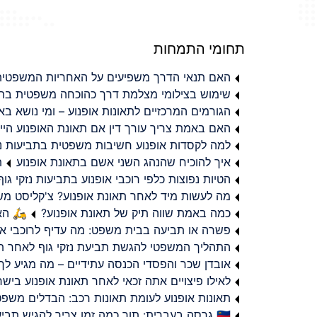
תחומי התמחות
האם תנאי הדרך משפיעים על האחריות המשפטית 
שימוש בצילומי מצלמת דרך כהוכחה משפטית בתב
הגורמים המרכזיים לתאונות אופנוע – ומי נושא 
האם באמת צריך עורך דין אם תאונת האופנוע היי
למה לקסדות אופנוע חשיבות משפטית בתביעות נזי
איך להוכיח שהנהג השני אשם בתאונת אופנוע
ת
הטיות נפוצות כלפי רוכבי אופנוע בתביעות נזקי גוף
מה לעשות מיד לאחר תאונת אופנוע? צ'קליסט מ
כמה באמת שווה תיק של תאונת אופנוע?
🛵 האמ
פשרה או תביעה בבית משפט: מה עדיף לרוכבי או
התהליך המשפטי להגשת תביעת נזקי גוף לאחר תא
אובדן שכר והפסדי הכנסה עתידיים – מה מגיע לך
לאילו פיצויים אתה זכאי לאחר תאונת אופנוע ביש
תאונות אופנוע לעומת תאונות רכב: הבדלים משפט
🇮🇱 גרסה בעברית: תוך כמה זמן צריך להגיש תביעת פיצויים לאחר תאונת אופנוע בישראל?