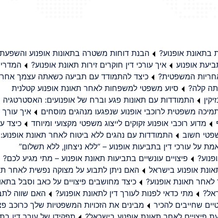
בתאונת אופנוע?
הבנת דוחות משטרה בתאונות אופנוע והשפעת
יעת אופנוע
איך עורכי דין חוקרים זירות תאונת אופנוע?
המדריך
באחריות המשפטית?
כיצד להתמודד עם תביעה כשאתה עצמך אחראי
תה קלה?
סיוע משפטי למשפחות לאחר תאונת אופנוע קטלנית
קין
התמודדות עם תאונות פגע וברח של אופנועים: האסטרטגיה
מיכה משפטית לרוכבי אופנוע שנפגעו מנהגים מוסחים
איך עורך ד
מדוע רוכבי אופנוע זקוקים לייצוג משפטי מקצועי ומיוחד
כיצד עו
שפטי חשוב
התמודדות עם נהגים ללא ביטוח לאחר תאונת אופנוע:
ת על עורכי דין בתביעות אופנוע – “ללא ניצחון, ללא תשלום”
פנוע?
פיצויים עונשיים בתביעות תאונת אופנוע – מתי מגיע לכם?
ונת אופנוע בישראל
האם ניתן לתבוע על מצוקה נפשית לאחר תא
 לאחר תאונת אופנוע?
כיצד מחושבים פיצויים על כאב וסבל בתאו
ראל?
מתי כדאי לפנות לעורך דין לתאונת אופנוע?
האם שווה לתבו
יים שחייבים להכיר
מבינים את הזכויות המשפטיות שלך כרוכב פצ
תפקידו של עורך דין בתב