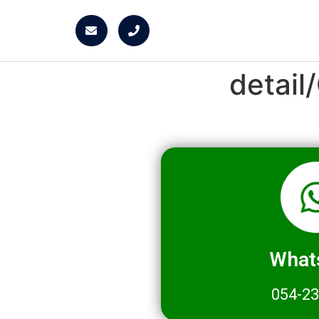
detai
What
054-2