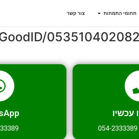
תחומי התמחות
צור קשר
l/GoodID/05351040208
עכשיו
sApp
333389
054-2333389