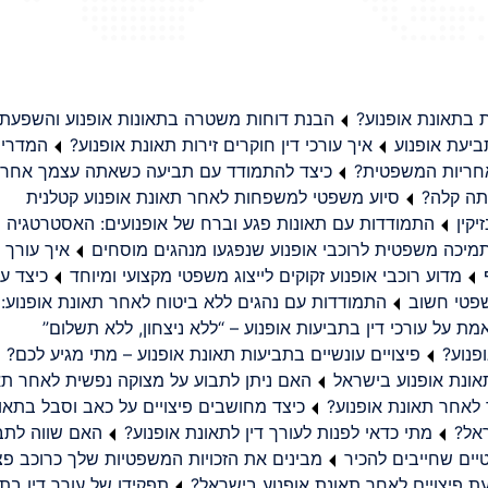
בתאונת אופנוע?
הבנת דוחות משטרה בתאונות אופנוע והשפעת
יעת אופנוע
איך עורכי דין חוקרים זירות תאונת אופנוע?
המדריך
באחריות המשפטית?
כיצד להתמודד עם תביעה כשאתה עצמך אחראי
תה קלה?
סיוע משפטי למשפחות לאחר תאונת אופנוע קטלנית
קין
התמודדות עם תאונות פגע וברח של אופנועים: האסטרטגיה
מיכה משפטית לרוכבי אופנוע שנפגעו מנהגים מוסחים
איך עורך ד
מדוע רוכבי אופנוע זקוקים לייצוג משפטי מקצועי ומיוחד
כיצד עו
שפטי חשוב
התמודדות עם נהגים ללא ביטוח לאחר תאונת אופנוע:
ת על עורכי דין בתביעות אופנוע – “ללא ניצחון, ללא תשלום”
פנוע?
פיצויים עונשיים בתביעות תאונת אופנוע – מתי מגיע לכם?
ונת אופנוע בישראל
האם ניתן לתבוע על מצוקה נפשית לאחר תא
 לאחר תאונת אופנוע?
כיצד מחושבים פיצויים על כאב וסבל בתאו
ראל?
מתי כדאי לפנות לעורך דין לתאונת אופנוע?
האם שווה לתבו
יים שחייבים להכיר
מבינים את הזכויות המשפטיות שלך כרוכב פצ
תפקידו של עורך דין בתב