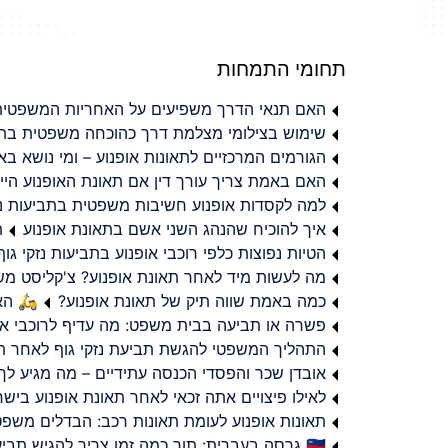
תחומי התמחות
האם תנאי הדרך משפיעים על האחריות המשפטית 
שימוש בצילומי מצלמת דרך כהוכחה משפטית בתב
הגורמים המרכזיים לתאונות אופנוע – ומי נושא 
האם באמת צריך עורך דין אם תאונת האופנוע היי
למה לקסדות אופנוע חשיבות משפטית בתביעות נזי
איך להוכיח שהנהג השני אשם בתאונת אופנוע
ת
הטיות נפוצות כלפי רוכבי אופנוע בתביעות נזקי גוף
מה לעשות מיד לאחר תאונת אופנוע? צ'קליסט מ
כמה באמת שווה תיק של תאונת אופנוע?
🛵 האמ
פשרה או תביעה בבית משפט: מה עדיף לרוכבי או
התהליך המשפטי להגשת תביעת נזקי גוף לאחר תא
אובדן שכר והפסדי הכנסה עתידיים – מה מגיע לך
לאילו פיצויים אתה זכאי לאחר תאונת אופנוע ביש
תאונות אופנוע לעומת תאונות רכב: הבדלים משפט
🇮🇱 גרסה בעברית: תוך כמה זמן צריך להגיש תביעת פיצויים לאחר תאונת אופנוע בישראל?