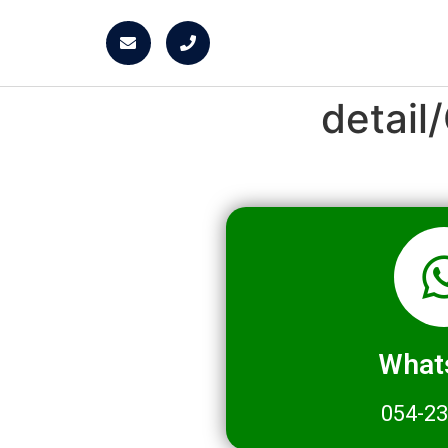
detai
What
054-2