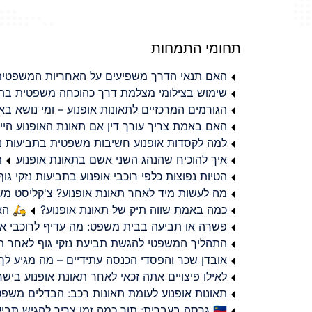
תחומי התמחות
האם תנאי הדרך משפיעים על האחריות המשפטית 
שימוש בצילומי מצלמת דרך כהוכחה משפטית בתב
הגורמים המרכזיים לתאונות אופנוע – ומי נושא 
האם באמת צריך עורך דין אם תאונת האופנוע היי
למה לקסדות אופנוע חשיבות משפטית בתביעות נזי
איך להוכיח שהנהג השני אשם בתאונת אופנוע
ת
הטיות נפוצות כלפי רוכבי אופנוע בתביעות נזקי גוף
מה לעשות מיד לאחר תאונת אופנוע? צ'קליסט מ
כמה באמת שווה תיק של תאונת אופנוע?
🛵 האמ
פשרה או תביעה בבית משפט: מה עדיף לרוכבי או
התהליך המשפטי להגשת תביעת נזקי גוף לאחר תא
אובדן שכר והפסדי הכנסה עתידיים – מה מגיע לך
לאילו פיצויים אתה זכאי לאחר תאונת אופנוע ביש
תאונות אופנוע לעומת תאונות רכב: הבדלים משפט
🇮🇱 גרסה בעברית: תוך כמה זמן צריך להגיש תביעת פיצויים לאחר תאונת אופנוע בישראל?