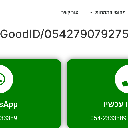
תחומי התמחות
צור קשר
l/GoodID/05427907927
עכשיו
sApp
333389
054-2333389