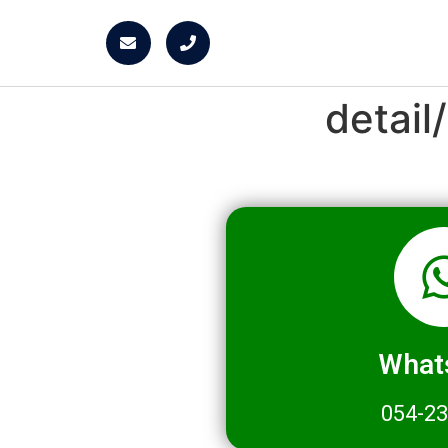
detai
What
054-2