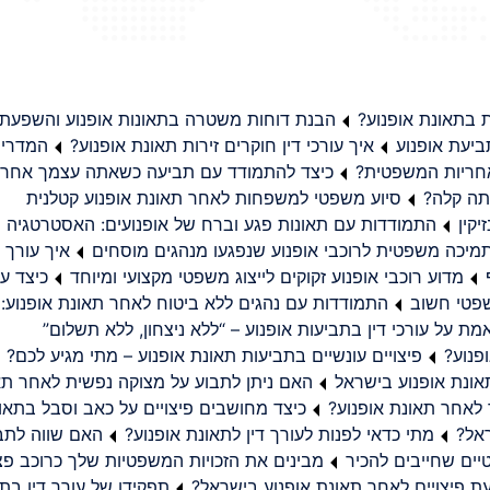
בתאונת אופנוע?
הבנת דוחות משטרה בתאונות אופנוע והשפעת
יעת אופנוע
איך עורכי דין חוקרים זירות תאונת אופנוע?
המדריך
באחריות המשפטית?
כיצד להתמודד עם תביעה כשאתה עצמך אחראי
תה קלה?
סיוע משפטי למשפחות לאחר תאונת אופנוע קטלנית
קין
התמודדות עם תאונות פגע וברח של אופנועים: האסטרטגיה
מיכה משפטית לרוכבי אופנוע שנפגעו מנהגים מוסחים
איך עורך ד
מדוע רוכבי אופנוע זקוקים לייצוג משפטי מקצועי ומיוחד
כיצד עו
שפטי חשוב
התמודדות עם נהגים ללא ביטוח לאחר תאונת אופנוע:
ת על עורכי דין בתביעות אופנוע – “ללא ניצחון, ללא תשלום”
פנוע?
פיצויים עונשיים בתביעות תאונת אופנוע – מתי מגיע לכם?
ונת אופנוע בישראל
האם ניתן לתבוע על מצוקה נפשית לאחר תא
 לאחר תאונת אופנוע?
כיצד מחושבים פיצויים על כאב וסבל בתאו
ראל?
מתי כדאי לפנות לעורך דין לתאונת אופנוע?
האם שווה לתבו
יים שחייבים להכיר
מבינים את הזכויות המשפטיות שלך כרוכב פצ
תפקידו של עורך דין בתב