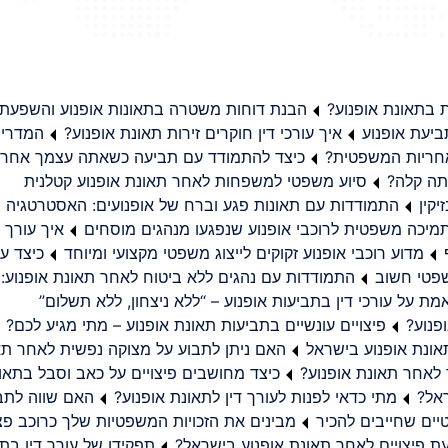
בתאונת אופנוע?
הבנת דוחות משטרה בתאונות אופנוע והשפעת
יעת אופנוע
איך עורכי דין חוקרים זירות תאונת אופנוע?
המדריך
באחריות המשפטית?
כיצד להתמודד עם תביעה כשאתה עצמך אחראי
תה קלה?
סיוע משפטי למשפחות לאחר תאונת אופנוע קטלנית
קין
התמודדות עם תאונות פגע וברח של אופנועים: האסטרטגיה
מיכה משפטית לרוכבי אופנוע שנפגעו מנהגים מוסחים
איך עורך ד
מדוע רוכבי אופנוע זקוקים לייצוג משפטי מקצועי ומיוחד
כיצד עו
שפטי חשוב
התמודדות עם נהגים ללא ביטוח לאחר תאונת אופנוע:
ת על עורכי דין בתביעות אופנוע – “ללא ניצחון, ללא תשלום”
פנוע?
פיצויים עונשיים בתביעות תאונת אופנוע – מתי מגיע לכם?
ונת אופנוע בישראל
האם ניתן לתבוע על מצוקה נפשית לאחר תא
 לאחר תאונת אופנוע?
כיצד מחושבים פיצויים על כאב וסבל בתאו
ראל?
מתי כדאי לפנות לעורך דין לתאונת אופנוע?
האם שווה לתבו
יים שחייבים להכיר
מבינים את הזכויות המשפטיות שלך כרוכב פצ
תפקידו של עורך דין בתב