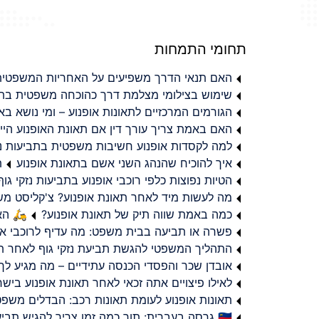
תחומי התמחות
האם תנאי הדרך משפיעים על האחריות המשפטית 
שימוש בצילומי מצלמת דרך כהוכחה משפטית בתב
הגורמים המרכזיים לתאונות אופנוע – ומי נושא 
האם באמת צריך עורך דין אם תאונת האופנוע היי
למה לקסדות אופנוע חשיבות משפטית בתביעות נזי
איך להוכיח שהנהג השני אשם בתאונת אופנוע
ת
הטיות נפוצות כלפי רוכבי אופנוע בתביעות נזקי גוף
מה לעשות מיד לאחר תאונת אופנוע? צ'קליסט מ
כמה באמת שווה תיק של תאונת אופנוע?
🛵 האמ
פשרה או תביעה בבית משפט: מה עדיף לרוכבי או
התהליך המשפטי להגשת תביעת נזקי גוף לאחר תא
אובדן שכר והפסדי הכנסה עתידיים – מה מגיע לך
לאילו פיצויים אתה זכאי לאחר תאונת אופנוע ביש
תאונות אופנוע לעומת תאונות רכב: הבדלים משפט
🇮🇱 גרסה בעברית: תוך כמה זמן צריך להגיש תביעת פיצויים לאחר תאונת אופנוע בישראל?