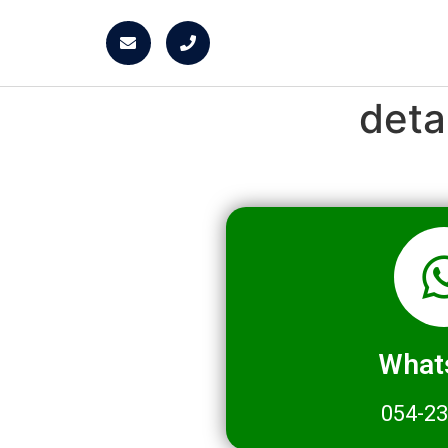
deta
What
054-2